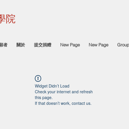
 學院
願者
關於
提交捐赠
New Page
New Page
Grou
Widget Didn’t Load
Check your internet and refresh
this page.
If that doesn’t work, contact us.